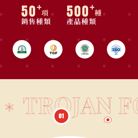
+
+
50
500
項
種
銷售種類
產品種類
TROJAN F
＊
02